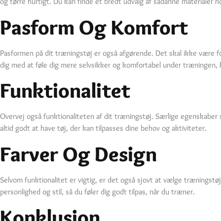
og tørre hurtigt. Du kan finde et bredt udvalg af sådanne materialer 
Pasform Og Komfort
Pasformen på dit træningstøj er også afgørende. Det skal ikke være fo
dig med at føle dig mere selvsikker og komfortabel under træningen, hv
Funktionalitet
Overvej også funktionaliteten af dit træningstøj. Særlige egenskaber 
altid godt at have tøj, der kan tilpasses dine behov og aktiviteter.
Farver Og Design
Selvom funktionalitet er vigtig, er det også sjovt at vælge træningstøj
personlighed og stil, så du føler dig godt tilpas, når du træner.
Konklusion