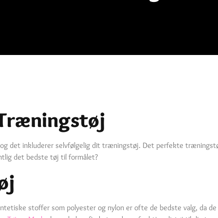
 Træningstøj
 og det inkluderer selvfølgelig dit træningstøj. Det perfekte træningstø
ig det bedste tøj til formålet?
øj
yntetiske stoffer som polyester og nylon er ofte de bedste valg, da d