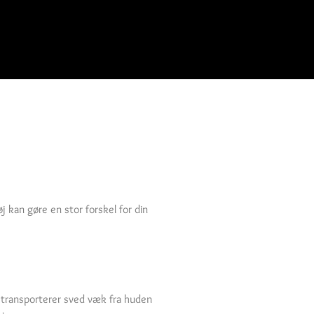
j kan gøre en stor forskel for din
e transporterer sved væk fra huden