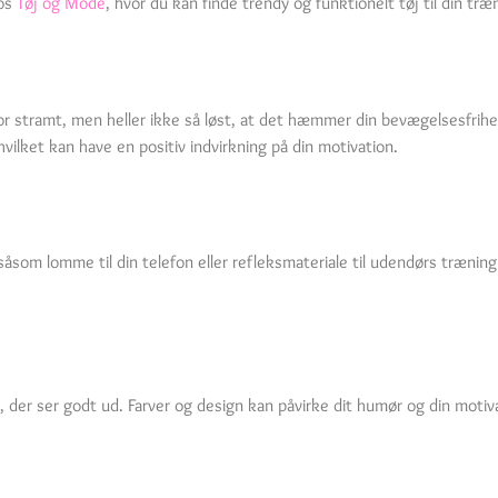
hos
Tøj og Mode
, hvor du kan finde trendy og funktionelt tøj til din træ
r stramt, men heller ikke så løst, at det hæmmer din bevægelsesfrihed
ilket kan have en positiv indvirkning på din motivation.
såsom lomme til din telefon eller refleksmateriale til udendørs trænin
, der ser godt ud. Farver og design kan påvirke dit humør og din motivat