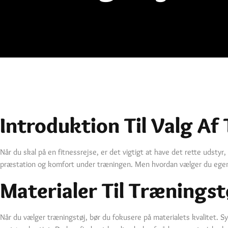
Introduktion Til Valg Af
Når du skal på en fitnessrejse, er det vigtigt at have det rette udstyr,
præstation og komfort under træningen. Men hvordan vælger du egentl
Materialer Til Træningst
Når du vælger træningstøj, bør du fokusere på materialets kvalitet. S