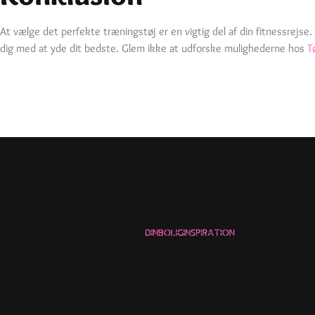
At vælge det perfekte træningstøj er en vigtig del af din fitnessrejse.
dig med at yde dit bedste. Glem ikke at udforske mulighederne hos
T