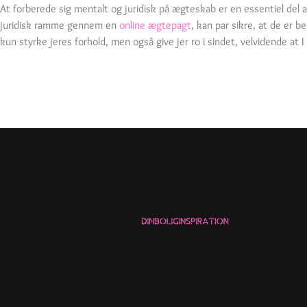
At forberede sig mentalt og juridisk på ægteskab er en essentiel de
juridisk ramme gennem en
online ægtepagt
, kan par sikre, at de er b
kun styrke jeres forhold, men også give jer ro i sindet, velvidende at 