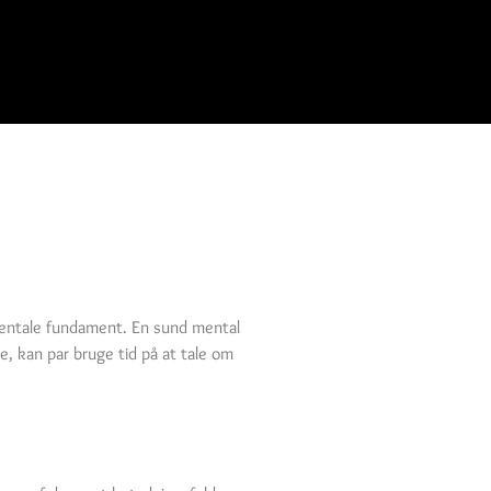
 mentale fundament. En sund mental
, kan par bruge tid på at tale om