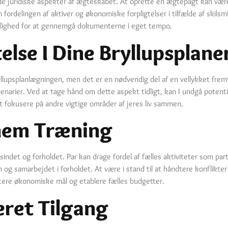
af de juridiske aspekter af ægteskabet. At oprette en ægtepagt kan væ
fordelingen af aktiver og økonomiske forpligtelser i tilfælde af skils
mulighed for at gennemgå dokumenterne i eget tempo.
else I Dine Bryllupsplane
yllupsplanlægningen, men det er en nødvendig del af en vellykket fr
cenarier. Ved at tage hånd om dette aspekt tidligt, kan I undgå potenti
 at fokusere på andre vigtige områder af jeres liv sammen.
nnem Træning
indet og forholdet. Par kan drage fordel af fælles aktiviteter som part
g samarbejdet i forholdet. At være i stand til at håndtere konflikter 
utere økonomiske mål og etablere fælles budgetter.
eret Tilgang