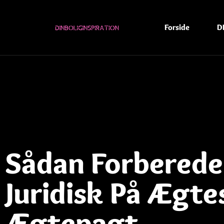
Forside
D
Sådan Forberede
Juridisk På Ægt
Ægtepagt