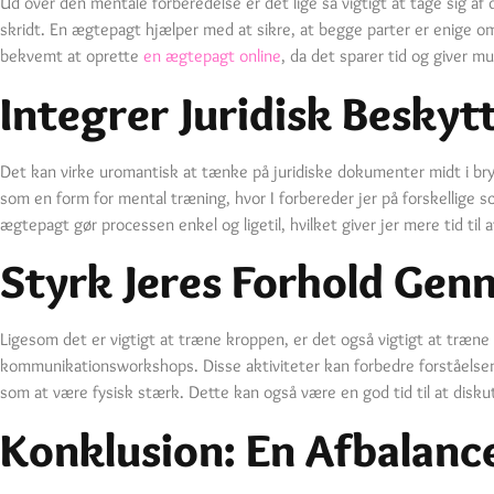
Ud over den mentale forberedelse er det lige så vigtigt at tage sig 
skridt. En ægtepagt hjælper med at sikre, at begge parter er enige om 
bekvemt at oprette
en ægtepagt online
, da det sparer tid og giver 
Integrer Juridisk Beskytt
Det kan virke uromantisk at tænke på juridiske dokumenter midt i br
som en form for mental træning, hvor I forbereder jer på forskellige s
ægtepagt gør processen enkel og ligetil, hvilket giver jer mere tid til
Styrk Jeres Forhold Ge
Ligesom det er vigtigt at træne kroppen, er det også vigtigt at træne s
kommunikationsworkshops. Disse aktiviteter kan forbedre forståelsen o
som at være fysisk stærk. Dette kan også være en god tid til at disk
Konklusion: En Afbalanc