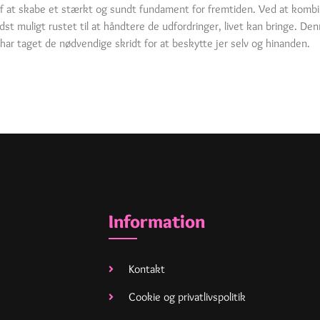
l af at skabe et stærkt og sundt fundament for fremtiden. Ved at kom
edst muligt rustet til at håndtere de udfordringer, livet kan bringe. Den
I har taget de nødvendige skridt for at beskytte jer selv og hinanden.
Information
Kontakt
Cookie og privatlivspolitik