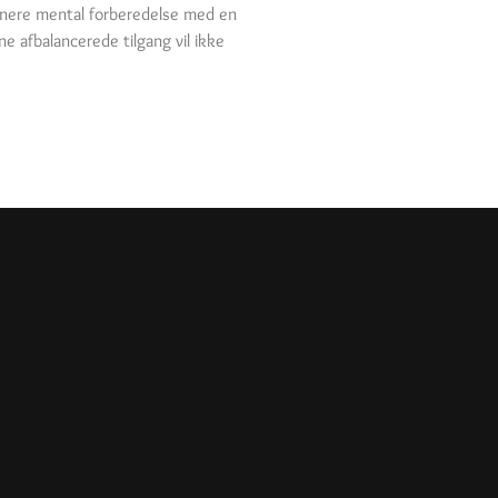
binere mental forberedelse med en
ne afbalancerede tilgang vil ikke