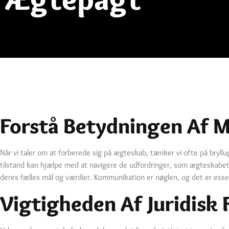
Forstå Betydningen Af M
Når vi taler om at forberede sig på ægteskab, tænker vi ofte på bryl
tilstand kan hjælpe med at navigere de udfordringer, som ægteskabet k
deres fælles mål og værdier. Kommunikation er nøglen, og det er essent
Vigtigheden Af Juridisk 