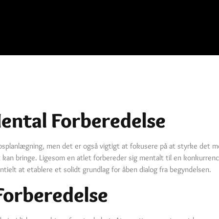
ental Forberedelse
lupsplanlægning, men det er også vigtigt at fokusere på at styrke det
an bringe. Ligesom en atlet forbereder sig mentalt til en konkurrence
ielt at etablere et solidt grundlag for åben dialog fra begyndelsen.
Forberedelse