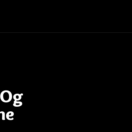
 Og
ne