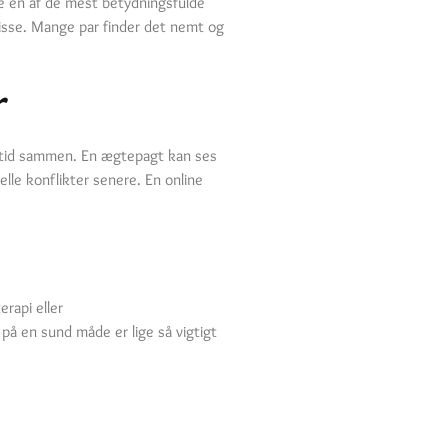
re en af de mest betydningsfulde
misse. Mange par finder det nemt og
r
emtid sammen. En ægtepagt kan ses
elle konflikter senere. En online
erapi eller
på en sund måde er lige så vigtigt