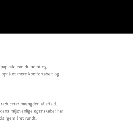
d papiruld kan du nemt og
og opnå et mere komfortabelt og
d reducerer mængden af affald.
 dens miljøvenlige egenskaber har
it hjem året rundt.