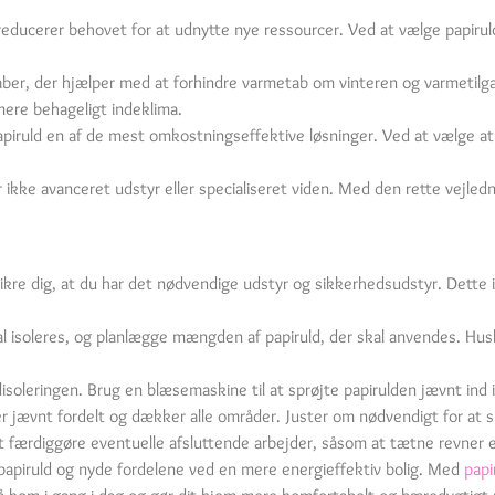
t reducerer behovet for at udnytte nye ressourcer. Ved at vælge papiru
aber, der hjælper med at forhindre varmetab om vinteren og varmeti
mere behageligt indeklima.
piruld en af de mest omkostningseffektive løsninger. Ved at vælge at 
r ikke avanceret udstyr eller specialiseret viden. Med den rette vejledn
ikre dig, at du har det nødvendige udstyr og sikkerhedsudstyr. Dette 
l isoleres, og planlægge mængden af papiruld, der skal anvendes. Husk
soleringen. Brug en blæsemaskine til at sprøjte papirulden jævnt ind i 
 er jævnt fordelt og dækker alle områder. Juster om nødvendigt for at s
t færdiggøre eventuelle afsluttende arbejder, såsom at tætne revner el
 papiruld og nyde fordelene ved en mere energieffektiv bolig. Med
papi