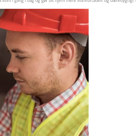
 kom i gang i dag og gør dit hjem mere komfortabelt og bæredygtigt m