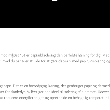
mod miljøet? Så er papiruldisolering den perfekte løsning for dig. Me
, hvad du behøver at vide for at gøre-det-selv med papiruldisolering 
brugspapir. Det er en bæredygtig løsning, der genbruger papir og derme
 for skadedyr, hvilket gør den ideel til isolering af hjemmet. Udover
t reducere energiforbruget og opretholde en behagelig temperatur i d