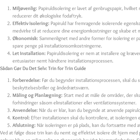
Miljøvenlig:
Papiruldisolering er lavet af genbrugspapir, hvilke
reducerer dit økologiske fodaftryk.
Effektiv Isolering:
Papiruld har fremragende isolerende egensk
medvirke til at reducere dine energiomkostninger og skabe et 
Økonomisk:
Sammenlignet med andre former for isolering er pa
spare penge på installationsomkostningerne.
Let Installation:
Papiruldisolering er nem at installere og kræve
entusiaster nemt håndtere installationsprocessen.
Sådan Gør Du Det Selv: Trin for Trin Guide
Forberedelse:
Før du begynder installationsprocessen, skal du s
beskyttelsesbriller og åndedrætsværn.
Måling og Planlægning:
Start med at måle de områder, der ska
forhindringer såsom elinstallationer eller ventilationssystemer.
Anvendelse:
Når du er klar, kan du begynde at anvende papiruldi
Kontrol:
Efter installationen skal du kontrollere, at isoleringen
Afslutning:
Når isoleringen er på plads, kan du fortsætte med a
Ved at følge disse trin kan du nemt og effektivt isolere dit hjem med