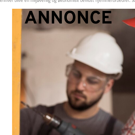
enhver blive en miljøvenlig og økonomisk bevidst hjemmeforbedrer. Så