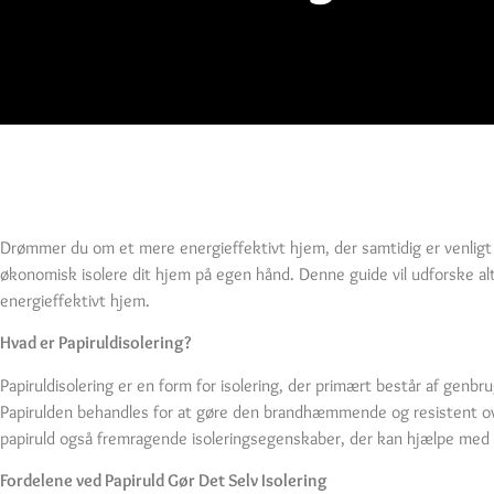
Drømmer du om et mere energieffektivt hjem, der samtidig er venligt 
økonomisk isolere dit hjem på egen hånd. Denne guide vil udforske alt
energieffektivt hjem.
Hvad er Papiruldisolering?
Papiruldisolering er en form for isolering, der primært består af gen
Papirulden behandles for at gøre den brandhæmmende og resistent over
papiruld også fremragende isoleringsegenskaber, der kan hjælpe med a
Fordelene ved Papiruld Gør Det Selv Isolering