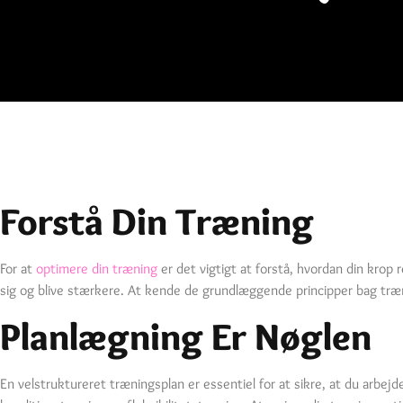
Forstå Din Træning
For at
optimere din træning
er det vigtigt at forstå, hvordan din krop 
sig og blive stærkere. At kende de grundlæggende principper bag træ
Planlægning Er Nøglen
En velstruktureret træningsplan er essentiel for at sikre, at du arbej