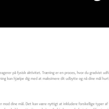
reagerer på fysisk aktivitet. Træning er en proces, hvor du gradvist udf
ning kan hjælpe dig med at maksimere dit udbytte og nå dine mål hurt
der mod dine mål. Det kan være nyttigt at inkludere forskellige typer 