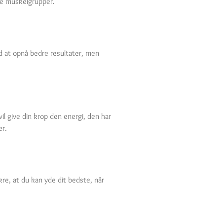
mte muskelgrupper.
ed at opnå bedre resultater, men
il give din krop den energi, den har
er.
kre, at du kan yde dit bedste, når