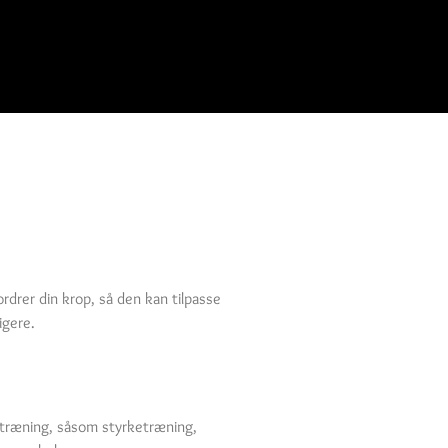
ordrer din krop, så den kan tilpasse
igere.
af træning, såsom styrketræning,