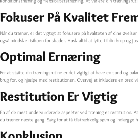
konditionstræning og fleksibilitetstræning. At variere din træningsr
Fokuser På Kvalitet Fre
Når du træner, er det vigtigt at fokusere på kvaliteten af dine øvelser
også mindske risikoen for skader. Husk altid at lytte til din krop og ju
Optimal Ernæring
For at støtte din træningsrutine er det vigtigt at have en sund og bal
brug for, og hjælpe med restitutionen. Overvej at inkludere en bred vif
Restitution Er Vigtig
En af de mest undervurderede aspekter ved træning er restitution. At g
du træner næste gang. Sørg for at få tilstrækkelig søvn og indlægge h
Konklusion