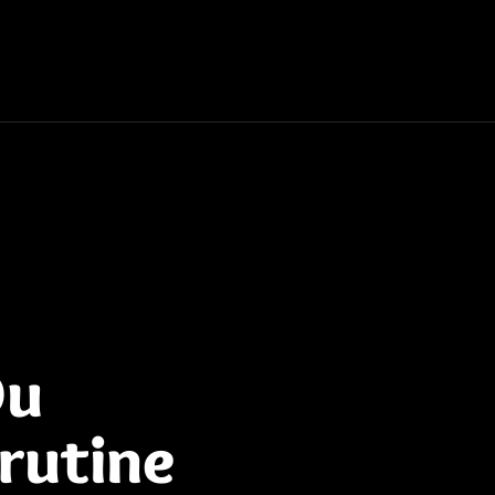
Du
rutine