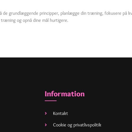
tå de grundlæggende principper, planlægge din træning, fokusere på kval
 træning og opnå dine mål hurtigere.
Information
Kontakt
Cookie og privatlivspolitik