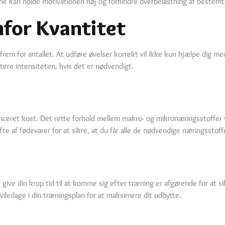
utine kan holde motivationen høj og forhindre overbelastning af beste
mfor Kvantitet
 frem for antallet. At udføre øvelser korrekt vil ikke kun hjælpe dig m
stere intensiteten, hvis det er nødvendigt.
anceret kost. Det rette forhold mellem makro- og mikronæringsstoffer v
te af fødevarer for at sikre, at du får alle de nødvendige næringsstoff
ive din krop tid til at komme sig efter træning er afgørende for at si
viledage i din træningsplan for at maksimere dit udbytte.