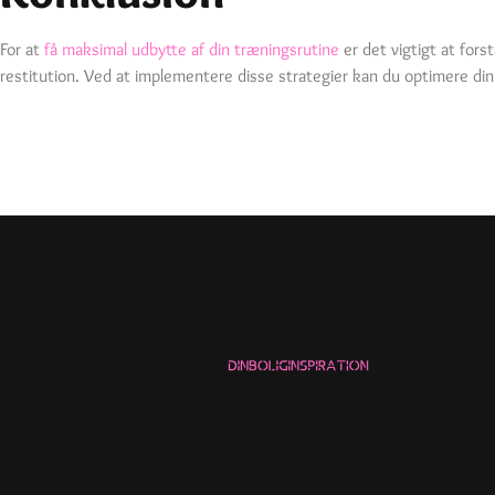
For at
få maksimal udbytte af din træningsrutine
er det vigtigt at fors
restitution. Ved at implementere disse strategier kan du optimere din