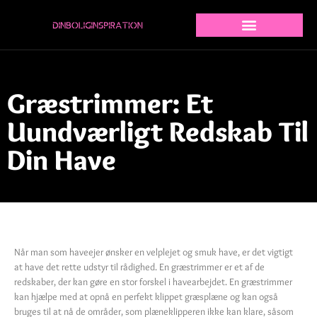
Græstrimmer: Et
Uundværligt Redskab Til
Din Have
Når man som haveejer ønsker en velplejet og smuk have, er det vigtigt
at have det rette udstyr til rådighed. En græstrimmer er et af de
redskaber, der kan gøre en stor forskel i havearbejdet. En græstrimmer
kan hjælpe med at opnå en perfekt klippet græsplæne og kan også
bruges til at nå de områder, som plæneklipperen ikke kan klare, såsom