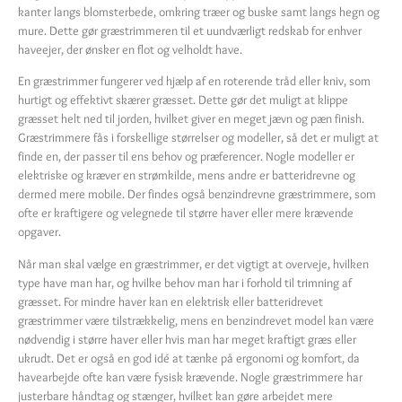
kanter langs blomsterbede, omkring træer og buske samt langs hegn og
mure. Dette gør græstrimmeren til et uundværligt redskab for enhver
haveejer, der ønsker en flot og velholdt have.
En græstrimmer fungerer ved hjælp af en roterende tråd eller kniv, som
hurtigt og effektivt skærer græsset. Dette gør det muligt at klippe
græsset helt ned til jorden, hvilket giver en meget jævn og pæn finish.
Græstrimmere fås i forskellige størrelser og modeller, så det er muligt at
finde en, der passer til ens behov og præferencer. Nogle modeller er
elektriske og kræver en strømkilde, mens andre er batteridrevne og
dermed mere mobile. Der findes også benzindrevne græstrimmere, som
ofte er kraftigere og velegnede til større haver eller mere krævende
opgaver.
Når man skal vælge en græstrimmer, er det vigtigt at overveje, hvilken
type have man har, og hvilke behov man har i forhold til trimning af
græsset. For mindre haver kan en elektrisk eller batteridrevet
græstrimmer være tilstrækkelig, mens en benzindrevet model kan være
nødvendig i større haver eller hvis man har meget kraftigt græs eller
ukrudt. Det er også en god idé at tænke på ergonomi og komfort, da
havearbejde ofte kan være fysisk krævende. Nogle græstrimmere har
justerbare håndtag og stænger, hvilket kan gøre arbejdet mere