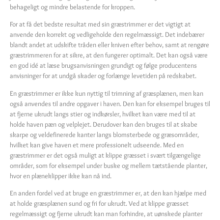
behageligt og mindre belastende for kroppen.
For at få det bedste resultat med sin græstrimmer er det vigtigt at
anvende den korrekt og vedligeholde den regelmæssigt. Det indebærer
blandt andet at udskifte tråden eller kniven efter behov, samt at rengøre
græstrimmeren for at sikre, at den fungerer optimalt. Det kan også være
en god idé at læse brugsanvisningen grundigt og følge producentens
anvisninger for at undgå skader og forlænge levetiden på redskabet.
En græstrimmer er ikke kun nyttig til trimning af græsplænen, men kan
også anvendes til andre opgaver i haven. Den kan for eksempel bruges til
at fjerne ukrudt langs stier og indkørsler, hvilket kan være med til at
holde haven pæn og velplejet. Derudover kan den bruges til at skabe
skarpe og veldefinerede kanter langs blomsterbede og græsområder,
hvilket kan give haven et mere professionelt udseende. Med en
græstrimmer er det også muligt at klippe græsset i svært tilgængelige
områder, som for eksempel under buske og mellem tætstående planter,
hvor en plæneklipper ikke kan nå ind.
En anden fordel ved at bruge en græstrimmer er, at den kan hjælpe med
at holde græsplænen sund og fri for ukrudt. Ved at klippe græsset
regelmæssigt og fjerne ukrudt kan man forhindre, at uønskede planter