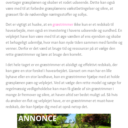
overtager græsplænen og skaber et rodet udseende. Dette kan også
være med til at forbedre græsplænens vækstbetingelser og sikre, at
græsset får de nødvendige næringsstoffer og sollys.
Det er vigtigt at huske, at en
græstrimmer
ikke kun er et redskab til
havearbejde, men også en investering i havens udseende og sundhed. En
velplejet have kan være med til at øge værdien af ens ejendom og skabe
et behageligt udemiljø, hvor man kan nyde tiden sammen med familie og
venner. Derfor er det værd at bruge tid og ressourcer på at vælge den
rette græstrimmer og lære at bruge den korrekt.
I det hele taget er en græstrimmer et alsidigt og effektivt redskab, der
kan gøre en stor forskel i havearbejdet. Uanset om man har en lille
byhave eller en stor landhave, kan en græstrimmer hjælpe med at holde
græsplænen pæn og velplejet. Ved at vælge den rette model og sørge for
regelmæssig vedligeholdelse kan man få glæde af sin græstrimmer i
mange år fremover og sikre, at haven altid ser bedst muligt ud. Så hvis
du ønsker en flot og velplejet have, er en græstrimmer et must-have
redskab, der kan hjælpe dig med at opnå netop det.